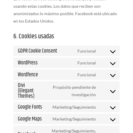
usando estas cookies. Los datos que reciben son
anonimizados lo máximo posible. Facebook está ubicado
en los Estados Unidos.
6. Cookies usadas
GDPR Cookie Consent
Funcional
Consent
WordPress
to
Funcional
Consent
service
Wordfence
to
Funcional
gdpr-
Consent
service
Divi
cookie-
to
Propósito pendiente de
wordpress
(Elegant
consent
service
Consent
Themes)
investigación
wordfence
to
Google Fonts
Marketing/Seguimiento
service
Consent
divi-
Google Maps
to
Marketing/Seguimiento
Consent
(elegant-
service
to
Marketing/Seguimiento,
themes)
google-