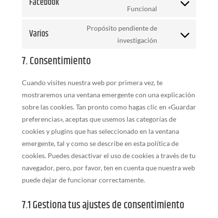
Facebook
service
Consent
Funcional
fonts
google-
to
Propósito pendiente de
maps
Varios
service
Consent
investigación
facebook
to
7. Consentimiento
service
varios
Cuando visites nuestra web por primera vez, te
mostraremos una ventana emergente con una explicación
sobre las cookies. Tan pronto como hagas clic en «Guardar
preferencias», aceptas que usemos las categorías de
cookies y plugins que has seleccionado en la ventana
emergente, tal y como se describe en esta política de
cookies. Puedes desactivar el uso de cookies a través de tu
navegador, pero, por favor, ten en cuenta que nuestra web
puede dejar de funcionar correctamente.
7.1 Gestiona tus ajustes de consentimiento