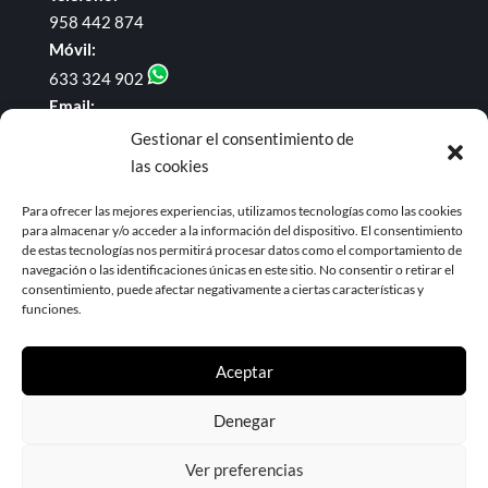
958 442 874
Móvil:
633 324 902
Email:
administracion@dominguezyrodriguezabogados.com
Gestionar el consentimiento de
las cookies
Enlaces de interés
Para ofrecer las mejores experiencias, utilizamos tecnologías como las cookies
para almacenar y/o acceder a la información del dispositivo. El consentimiento
BOE
de estas tecnologías nos permitirá procesar datos como el comportamiento de
BOP de Granada
navegación o las identificaciones únicas en este sitio. No consentir o retirar el
Noticias Jurídicas
consentimiento, puede afectar negativamente a ciertas características y
funciones.
Aceptar
Denegar
© 2023 Domínguez & Rodríguez ABOGADOS |
Aviso
Ver preferencias