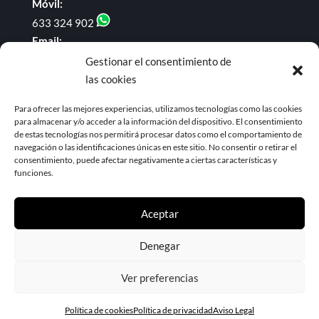
Móvil:
633 324 902
Email:
administracion@dominguezyrodriguezabogados.com
Gestionar el consentimiento de
las cookies
Enlaces de interés
Para ofrecer las mejores experiencias, utilizamos tecnologías como las cookies
para almacenar y/o acceder a la información del dispositivo. El consentimiento
BOE
de estas tecnologías nos permitirá procesar datos como el comportamiento de
BOP de Granada
navegación o las identificaciones únicas en este sitio. No consentir o retirar el
Noticias Jurídicas
consentimiento, puede afectar negativamente a ciertas características y
funciones.
Aceptar
Denegar
© 2023 Domínguez & Rodríguez ABOGADOS |
Aviso
Ver preferencias
Legal
| Eweb Diseño y Posicionamiento
Web para
abogados
Política de cookies
Política de privacidad
Aviso Legal