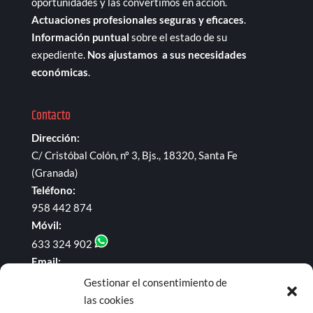
oportunidades y las convertimos en acción.
Actuaciones profesionales seguras y eficaces
.
Información puntual
sobre el estado de su
expediente.
Nos ajustamos a sus necesidades
económicas
.
Contacto
Dirección:
C/ Cristóbal Colón, nº 3, Bjs., 18320, Santa Fe
(Granada)
Teléfono:
958 442 874
Móvil:
633 324 902
Email:
administracion@dominguezyrodriguezabogados.com
Gestionar el consentimiento de
las cookies