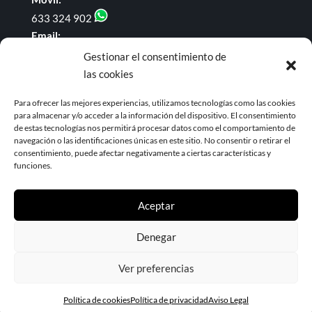
633 324 902
Email:
administracion@dominguezyrodriguezabogados.com
Gestionar el consentimiento de
las cookies
Enlaces de interés
Para ofrecer las mejores experiencias, utilizamos tecnologías como las cookies
para almacenar y/o acceder a la información del dispositivo. El consentimiento
BOE
de estas tecnologías nos permitirá procesar datos como el comportamiento de
BOP de Granada
navegación o las identificaciones únicas en este sitio. No consentir o retirar el
Noticias Jurídicas
consentimiento, puede afectar negativamente a ciertas características y
funciones.
Aceptar
Denegar
© 2023 Domínguez & Rodríguez ABOGADOS |
Aviso
Ver preferencias
Legal
| Eweb Diseño y Posicionamiento
Web para
abogados
Política de cookies
Política de privacidad
Aviso Legal